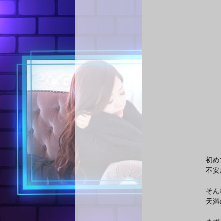
初め
不安
そん
天満