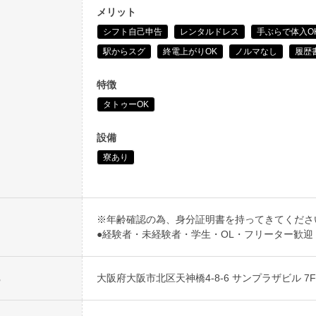
メリット
シフト自己申告
レンタルドレス
手ぶらで体入O
駅からスグ
終電上がりOK
ノルマなし
履歴
特徴
タトゥーOK
設備
寮あり
※年齢確認の為、身分証明書を持ってきてくださ
●経験者・未経験者・学生・OL・フリーター歓迎
大阪府大阪市北区天神橋4-8-6 サンプラザビル 7F