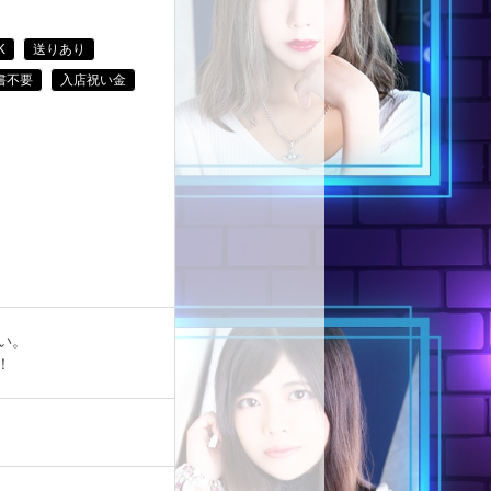
K
送りあり
書不要
入店祝い金
い。
！