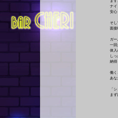
まず
ナイ
安心
そし
面接
ガー
一回
体入
しっ
納得
働く
あな
「シ
まず