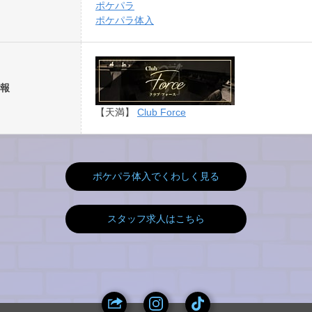
ポケパラ
ポケパラ体入
報
【天満】
Club Force
ポケパラ体入でくわしく見る
スタッフ求人はこちら