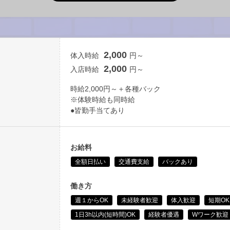
2,000
体入時給
円～
2,000
入店時給
円～
時給2,000円～＋各種バック
※体験時給も同時給
●皆勤手当てあり
お給料
全額日払い
交通費支給
バックあり
働き方
週１からOK
未経験者歓迎
体入歓迎
短期OK
1日3h以内(短時間)OK
経験者優遇
Wワーク歓迎