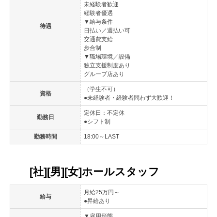
未経験者歓迎
経験者優遇
▼給与条件
待遇
日払い／週払い可
交通費支給
歩合制
▼職場環境／設備
独立支援制度あり
グループ店あり
（学生不可）
資格
●未経験者・経験者問わず大歓迎！
定休日：不定休
勤務日
●シフト制
勤務時間
18:00～LAST
[社][男][女]ホールスタッフ
月給25万円～
給与
●昇給あり
▼雇用形態