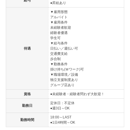
給与
●昇給あり
▼雇用形態
アルバイト
▼雇用条件
未経験者歓迎
経験者優遇
学生可
▼給与条件
待遇
日払い／週払い可
交通費支給
歩合制
▼勤務条件
掛け持ち(Ｗワーク)可
▼職場環境／設備
独立支援制度あり
グループ店あり
資格
●未経験者・経験者問わず大歓迎！
定休日：不定休
勤務日
●週3日～OK
18:00～LAST
勤務時間
●1日4時間～OK