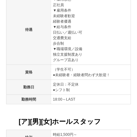
正社員
▼雇用条件
未経験者歓迎
経験者優遇
▼給与条件
待遇
日払い／週払い可
交通費支給
歩合制
▼職場環境／設備
独立支援制度あり
グループ店あり
（学生不可）
資格
●未経験者・経験者問わず大歓迎！
定休日：不定休
勤務日
●シフト制
勤務時間
18:00～LAST
[ア][男][女]ホールスタッフ
時給1,500円～